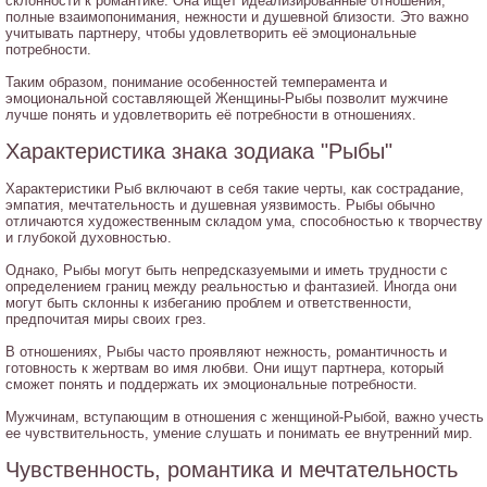
склонности к романтике. Она ищет идеализированные отношения,
полные взаимопонимания, нежности и душевной близости. Это важно
учитывать партнеру, чтобы удовлетворить её эмоциональные
потребности.
Таким образом, понимание особенностей темперамента и
эмоциональной составляющей Женщины-Рыбы позволит мужчине
лучше понять и удовлетворить её потребности в отношениях.
Характеристика знака зодиака "Рыбы"
Характеристики Рыб включают в себя такие черты, как сострадание,
эмпатия, мечтательность и душевная уязвимость. Рыбы обычно
отличаются художественным складом ума, способностью к творчеству
и глубокой духовностью.
Однако, Рыбы могут быть непредсказуемыми и иметь трудности с
определением границ между реальностью и фантазией. Иногда они
могут быть склонны к избеганию проблем и ответственности,
предпочитая миры своих грез.
В отношениях, Рыбы часто проявляют нежность, романтичность и
готовность к жертвам во имя любви. Они ищут партнера, который
сможет понять и поддержать их эмоциональные потребности.
Мужчинам, вступающим в отношения с женщиной-Рыбой, важно учесть
ее чувствительность, умение слушать и понимать ее внутренний мир.
Чувственность, романтика и мечтательность