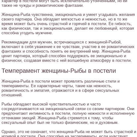
характер в постели могут быть исключительно утонченными, но ей
также не чужды и романтические фантазии.
Женщина-Рыба чувственна, эмоциональна и умеет угадывать желания
своего партнера. Она обладает мягкостью и нежностью, но в то же
время может быть очень страстной и горячей в постели. Ее гибкость,
как физическая, так и эмоциональная, делает ее любовницей, которая
способна угодить мужчине.
Рекомендации для мужчин, встречающихся с женщиной-Рыбой,
включают в себя уважение к ее чувствам, участие в ее романтических
фантазиях и способность понять ее внутренний мир. Женщина-Рыба
ценит партнера, который способен поддержать ее эмоционально и
физически, создавая вместе с ней волшебную атмосферу в постели.
Темперамент женщины-Рыбы в постели
Женщина-Рыба в постели может проявлять различные стили и
темпераменты. Ее характерные черты, такие как нежность,
романтичность и эмпатия, отражаются и в сфере сексуальных
отношений.
Рыбы обладают высокой чувствительностью и часто
сосредотачиваются на эмоциональной связи со своим партнером. Они
предпочитают интимность в постели, полную нежности и исполненную
оттенками эмоций. Женщина-Рыба стремится к тому, чтобы
сексуальный опыт был не только физическим, но и духовным.
Однако, это не означает, что женщина-Рыба не может быть страстной и
игривой в постели. Она способна на эксперименты, если чувствует