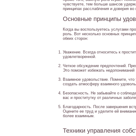
чувствуете, тем больше шансов удержа
принципах расслабления и доверия во 
Основные принципы удов
Когда вы воспользуетесь услугами про
роль. Вот несколько основных принцип
обеих сторон:
Уважение. Всегда относитесь к прости
удовлетворенной.
Четкое обсуждение предпочтений. Преж
Это поможет избежать недопониманий 
Взаимное удовольствие. Помните, что 
создать атмосферу взаимного удовольс
Безопасность. Не забывайте о соблюде
вас и проститутку от различных забол
Благодарность. После завершения встр
Оцените ее труд и уделите ей вниман
более взаимным.
Техники управления соб