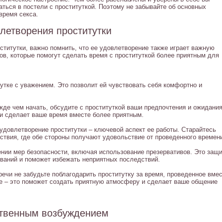
ться в постели с проституткой. Поэтому не забывайте об основных
время секса.
летворения проститутки
ститутки, важно помнить, что ее удовлетворение также играет важную
ов, которые помогут сделать время с проституткой более приятным для
тутке с уважением. Это позволит ей чувствовать себя комфортно и
де чем начать, обсудите с проституткой ваши предпочтения и ожидания
и сделает ваше время вместе более приятным.
удовлетворение проститутки – ключевой аспект ее работы. Старайтесь
твия, где обе стороны получают удовольствие от проведенного времен
нии мер безопасности, включая использование презервативов. Это защи
еваний и поможет избежать неприятных последствий.
ечи не забудьте поблагодарить проститутку за время, проведенное вмес
ие – это поможет создать приятную атмосферу и сделает ваше общение
ственным возбуждением