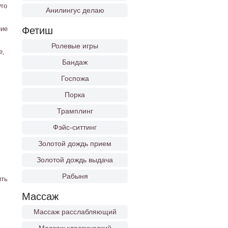
Это
Анилингус делаю
ние
Фетиш
Ролевые игры
е,
Бандаж
Госпожа
Порка
Трамплинг
Фэйс-ситтинг
Золотой дождь прием
Золотой дождь выдача
Рабыня
ить
Массаж
Массаж расслабляющий