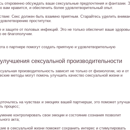
сь откровенно обсуждать ваши сексуальные предпочтения и фантазии. 
то вам нравится, и обеспечить более удовлетворительный опыт.
ьствие: Секс должен быть взаимно приятным. Старайтесь уделить внима
удовлетворению проститутки.
е и защите от половых инфекций. Это не только обеспечит ваше здоровь
о ее благополучии.
ота о партнере помогут создать приятную и удовлетворительную
 улучшения сексуальной производительности
ксуальная производительность зависит не только от физиологии, но и от
ческие методы могут помочь улучшить качество сексуальной жизни и
оточьтесь на чувствах и эмоциях вашей партнерши, это поможет улучш
ть процесс;
умение контролировать свои эмоции и состояние сознания позволит
ьного акта;
зие в сексуальной жизни поможет сохранить интерес и стимулировать