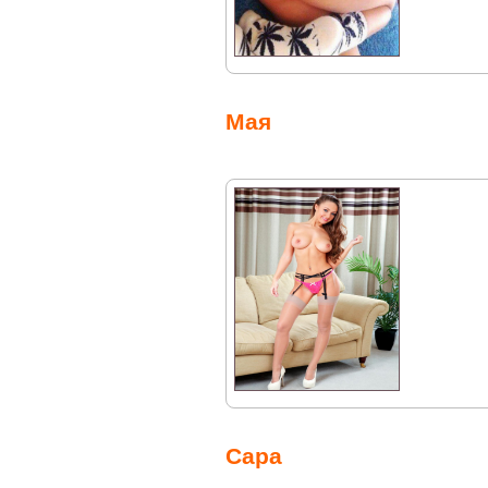
Мая
Сара