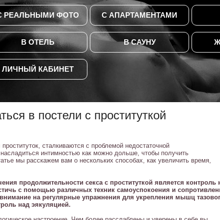
С РЕАЛЬНЫМИ ФОТО
С АПАРТАМЕНТАМИ
В ОТЕЛЬ
В САУНУ
Ж
ЛИЧНЫЙ КАБИНЕТ
ться в постели c проституткой
 проституток, сталкиваются с проблемой недостаточной
 насладиться интимностью как можно дольше, чтобы получить
атье мы расскажем вам о нескольких способах, как увеличить время,
ения продолжительности секса с проституткой является контроль 
стичь с помощью различных техник самоуспокоения и сопротивлен
 внимание на регулярные упражнения для укрепления мышц тазово
троль над эякуляцией.
логическое настроение. Чем более расслаблены и уверены в себе вы