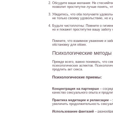
Обсудите ваши желания: Не стесняйте
позволит проститутке лучше понять, ч
Убедитесь, что оба получаете удовол
не только своему удовольствию, но и 
Будьте чистоплотны: Помните о гигиен
но и покажет проститутке вашу заботу 
Помните, что взаимное уважение и заб
обстановку для обоих.
Психологические методы
Прежде всего, важно понимать, что се
психологических аспектов. Психологи
продлить акт секса.
Психологические приемы:
Концентрация на партнерше
– сосред
качество сексуального опыта и продли
Практика медитации и релаксации
– 
увеличить продолжительность сексуал
Использование фантазий
– разнообра