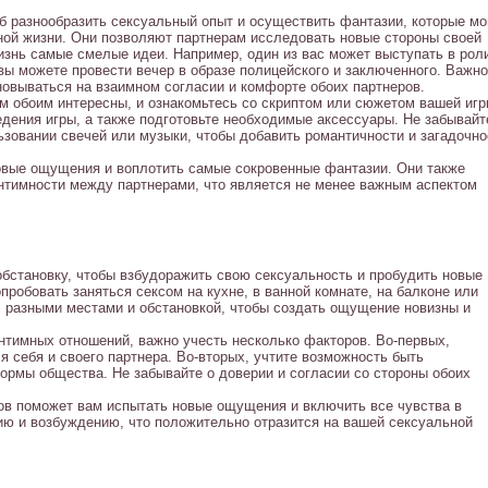
б разнообразить сексуальный опыт и осуществить фантазии, которые мо
ной жизни. Они позволяют партнерам исследовать новые стороны своей
изнь самые смелые идеи. Например, один из вас может выступать в рол
 вы можете провести вечер в образе полицейского и заключенного. Важно
новываться на взаимном согласии и комфорте обоих партнеров.
м обоим интересны, и ознакомьтесь со скриптом или сюжетом вашей игр
дения игры, а также подготовьте необходимые аксессуары. Не забывайт
ьзовании свечей или музыки, чтобы добавить романтичности и загадочно
овые ощущения и воплотить самые сокровенные фантазии. Они также
нтимности между партнерами, что является не менее важным аспектом
обстановку, чтобы взбудоражить свою сексуальность и пробудить новые
пробовать заняться сексом на кухне, в ванной комнате, на балконе или
с разными местами и обстановкой, чтобы создать ощущение новизны и
нтимных отношений, важно учесть несколько факторов. Во-первых,
я себя и своего партнера. Во-вторых, учтите возможность быть
ормы общества. Не забывайте о доверии и согласии со стороны обоих
ов поможет вам испытать новые ощущения и включить все чувства в
ию и возбуждению, что положительно отразится на вашей сексуальной