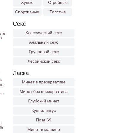
Худые
Стройные
Спортивные
Толстые
Секс
Классический секс
ете
в
Анальный секс
Групповой секс
Лесбийский секс
ь
Ласка
ам
Минет в презервативе
ть
Минет без презерватива
ие.
Глубокий минет
Куннилингус
Поза 69
о,
ть
Минет в машине