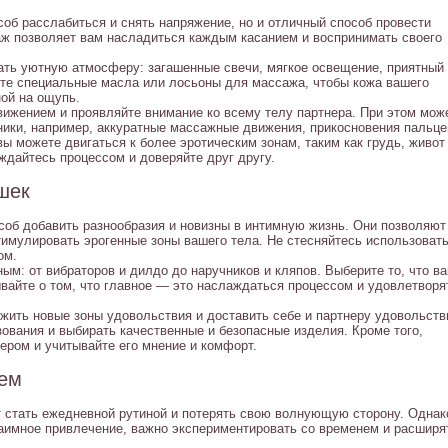
об расслабиться и снять напряжение, но и отличный способ провести
аж позволяет вам насладиться каждым касанием и воспринимать своего
ать уютную атмосферу: загашенные свечи, мягкое освещение, приятный
йте специальные масла или лосьоны для массажа, чтобы кожа вашего
ной на ощупь.
ижением и проявляйте внимание ко всему телу партнера. При этом мож
ники, например, аккуратные массажные движения, прикосновения пальце
вы можете двигаться к более эротическим зонам, таким как грудь, живот
ждайтесь процессом и доверяйте друг другу.
шек
соб добавить разнообразия и новизны в интимную жизнь. Они позволяют
имулировать эрогенные зоны вашего тела. Не стесняйтесь использоват
ом.
ым: от вибраторов и дилдо до наручников и кляпов. Выберите то, что в
вайте о том, что главное — это наслаждаться процессом и удовлетворя
жить новые зоны удовольствия и доставить себе и партнеру удовольств
ования и выбирать качественные и безопасные изделия. Кроме того,
ером и учитывайте его мнение и комфорт.
нем
т стать ежедневной рутиной и потерять свою волнующую сторону. Однак
заимное привлечение, важно экспериментировать со временем и расширя