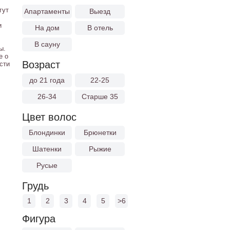
гут
Апартаменты
Выезд
и
На дом
В отель
В сауну
ы.
е о
Возраст
сти
до 21 года
22-25
26-34
Старше 35
Цвет волос
Блондинки
Брюнетки
Шатенки
Рыжие
Русые
Грудь
1
2
3
4
5
>6
Фигура