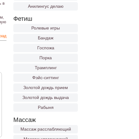
ь в
Анилингус делаю
м,
Фетиш
ную
Ролевые игры
зад
Бандаж
Госпожа
Порка
Трамплинг
Фэйс-ситтинг
Золотой дождь прием
Золотой дождь выдача
Рабыня
Массаж
Массаж расслабляющий