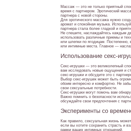
Массаж — это не только приятный спос
время с партнером. Эротический масс
партнера с новой стороны.
Для эротического массажа нужно созд
аромат и спокойная музыка. Использу
партнера стала более гладкой и прият
Не спешите, наслаждайтесь каждым дв
использовать различные приемы и тех
или шлепки по ягодицам. Постепенно, 
или интимные места. Главное — насла
Использование секс-игру
Секс-игрушки — это великолепный спо
вам исследовать новые ощущения и ст
секс-игрушки и обсудите это с партнер
Выбор секс-игрушек может быть огромн
обоим интересно и комфортно. Не забы
свои сексуальные потребности.
Секс-игрушки могут помочь вам обнару
Важно помнить о безопасности использ
обсуждайте свои предпочтения с партн
Эксперименты со време
Как правило, сексуальная жизнь може
если вы хотите сохранить страсть и в
рамки ваших интимных отношений.