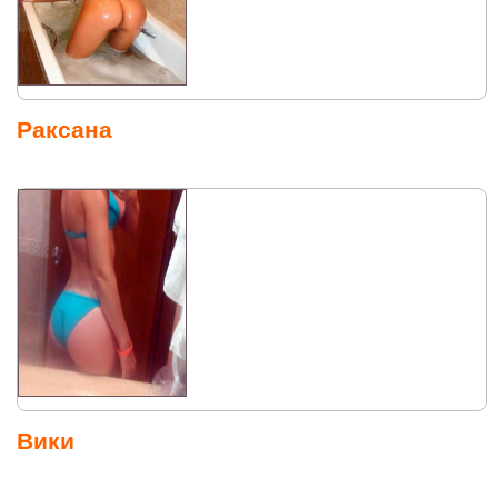
Раксана
Вики