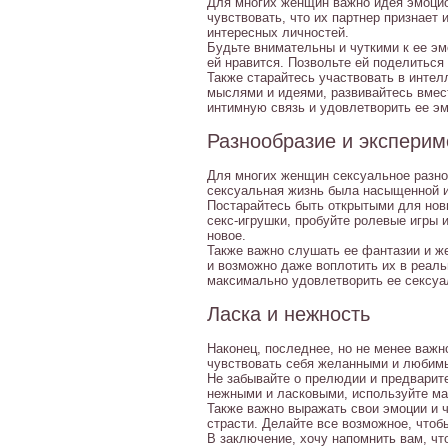
Для многих женщин важно идея эмоцио
чувствовать, что их партнер признает 
интересных личностей.
Будьте внимательны и чуткими к ее эм
ей нравится. Позвольте ей поделиться
Также старайтесь участвовать в интел
мыслями и идеями, развивайтесь вмес
интимную связь и удовлетворить ее э
Разнообразие и экспери
Для многих женщин сексуальное разно
сексуальная жизнь была насыщенной и
Постарайтесь быть открытыми для новы
секс-игрушки, пробуйте ролевые игры и
новое.
Также важно слушать ее фантазии и же
и возможно даже воплотить их в реаль
максимально удовлетворить ее сексуа
Ласка и нежность
Наконец, последнее, но не менее важн
чувствовать себя желанными и любимы
Не забывайте о прелюдии и предварит
нежными и ласковыми, используйте мас
Также важно выражать свои эмоции и ч
страсти. Делайте все возможное, чтоб
В заключение, хочу напомнить вам, чт