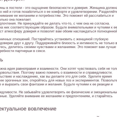
ны в постели - это ощущение безопасности и доверия. Женщина должн
 о ней и готов позаботиться о ее комфорте и удовлетворении. Разделяйт
внимание ее желаниям и потребностям. Это поможет ей расслабиться и
олько она пожелает.
почтения. Не принуждайте ее делать что-то, с чем она не согласна.
 на них соответствующим образом. Будьте внимательными и чуткими к е
ст атмосферу доверия и позволит вам обоим наслаждаться полноценно
оничных отношений. Постарайтесь установить с женщиной глубокую
доверие друг к другу. Поддерживайте близость и интимность не только 
йтесь, делитесь своими чувствами и желаниями. Это поможет вам лучше
требности партнерши в сексе.
ть
на идея равноправия и взаимности. Они хотят чувствовать себя не тол
довольствия. Поэтому важно помнить о взаимности и справедливости.
ьствию и наслаждению, как вы делаете это для себя. Уделите время
е эрогенных зон, откройтесь для новых поз и экспериментов. Позвольт
е и выразить свои фантазии и желания. Будьте чуткими к ее реакции и
ведливости. Не забывайте удовлетворять ее физические и эмоциональн
енные. Уделяйте внимание ее желаниям и предпочтениям, и старайтесь
ектуальное вовлечение