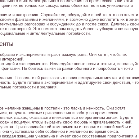
нального и интеллектуального вовлечения во время секса. Они хотят
и ценит их не только как сексуальных объектов, но и как уникальных и
оциям и настроению. Слушайте ее, обсуждайте с ней то, что она хочет и
 своими фантазиями и желаниями, и возможно даже воплотить их в жизн
лектуальных разговорах и обсуждениях до и после секса. Делитесь сво
те с партнершей. Это поможет вам создать более глубокую и связанную
моциональные и интеллектуальные потребности.
менты
образие и эксперименты играют важную роль. Они хотят, чтобы их
 интересной.
х идей и экспериментов. Исследуйте новые позы и техники, используйт
 фантазии. Не бойтесь выйти за рамки обычного и попробовать что-то
лания. Позвольте ей рассказать о своих сексуальных мечтах и фантази
ность. Будьте готовы к экспериментам и адаптируйте свои действия, чт
льные потребности и желания.
ое желание женщины в постели - это ласка и нежность. Они хотят
ми, получать нежные прикосновения и заботу во время секса.
ельных ласках, оказывайте внимание все ее эрогенным зонам. Будьте
саж и поцелуи, чтобы выразить свою любовь и привязанность к ней.
увства. Приговаривайте ей комплименты и говорите о своей любви и
ы она чувствовала себя особенной и желанной во время секса.
о каждая женщина уникальна и имеет свои собственные предпочтения и