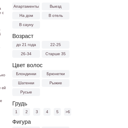
Апартаменты
Выезд
а
е с
На дом
В отель
В сауну
е
й
Возраст
до 21 года
22-25
в
26-34
Старше 35
Цвет волос
Блондинки
Брюнетки
ько
Шатенки
Рыжие
е ей
Русые
ые
Грудь
1
2
3
4
5
>6
Фигура