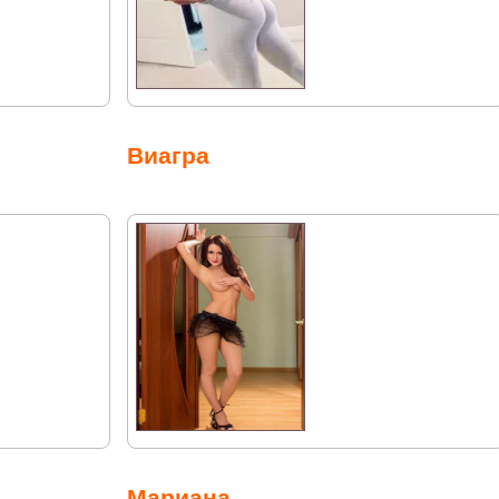
Виагра
Мариана