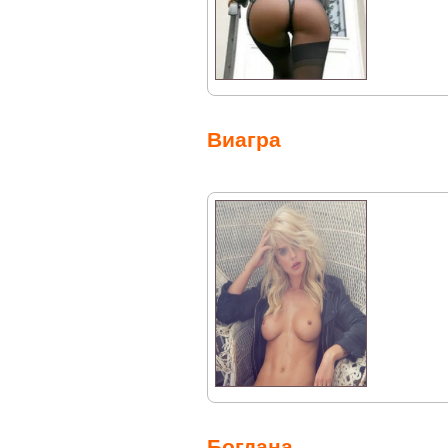
Виагра
Богдана