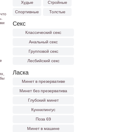
Худые
Стройные
Спортивные
Толстые
 что
ь.
Секс
ими
Классический секс
Анальный секс
Групповой секс
е
Лесбийский секс
Ласка
ях,
обы
Минет в презервативе
Минет без презерватива
Глубокий минет
Куннилингус
Поза 69
Минет в машине