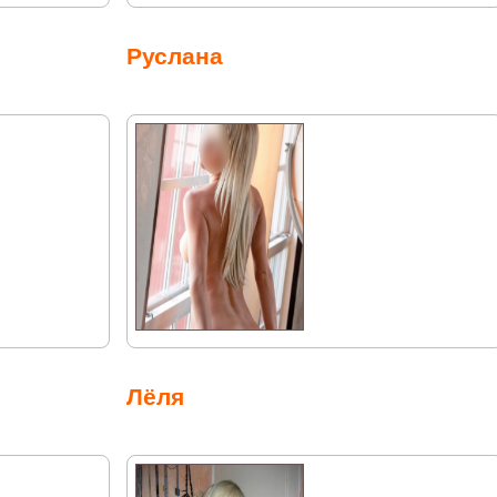
Руслана
Лёля