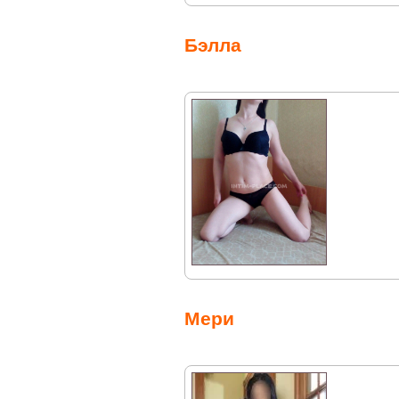
Бэлла
Мери