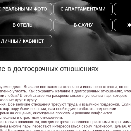
С РЕАЛЬНЫМИ ФОТО
С АПАРТАМЕНТАМИ
В ОТЕЛЬ
В САУНУ
Ж
ЛИЧНЫЙ КАБИНЕТ
ие в долгосрочных отношениях
уемое дело. Вначале все кажется сказочно и исполнено страсти, но со
епенно угасать. Как сохранить желание в долгосрочных отношениях, что
ми любви? В этой статье мы раскроем секреты успешных пар, которые
елание друг к другу.
ния. Все великие отношения требуют труда и взаимной поддержки. Если
 к партнеру были вечными, вам необходимо работать над своими
ремя на общение, обсуждение проблем и решение конфликтов.
успешным и страстным отношениям.
ия только начинаются, каждая встреча наполнена приятными открытиями
енем многие пары перестают интересоваться своим партнером, думая, ч
бка! Взаимное исследование и узнавание другого – ключ к поддержанию