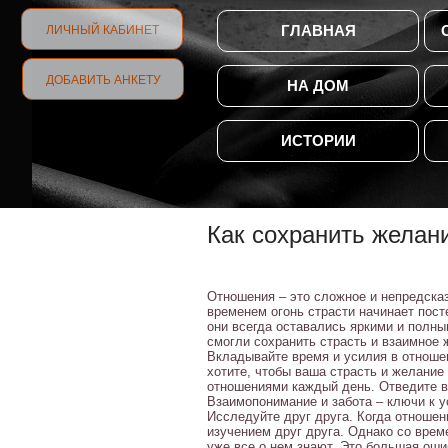
ГЛАВНАЯ
ЛИЧНЫЙ КАБИНЕТ
ДОБАВИТЬ АНКЕТУ
НА ДОМ
ИСТОРИИ
Как сохранить желан
Отношения – это сложное и непредсказ
временем огонь страсти начинает пост
они всегда оставались яркими и полны
смогли сохранить страсть и взаимное ж
Вкладывайте время и усилия в отноше
хотите, чтобы ваша страсть и желание
отношениями каждый день. Отведите в
Взаимопонимание и забота – ключи к 
Исследуйте друг друга. Когда отношен
изучением друг друга. Однако со врем
уже все о нем знают. Это большая оши