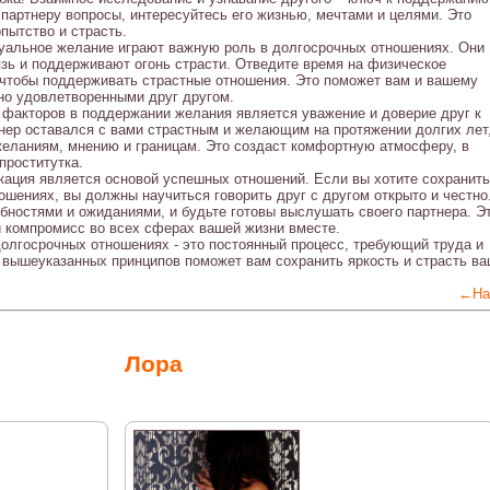
партнеру вопросы, интересуйтесь его жизнью, мечтами и целями. Это
пытство и страсть.
суальное желание играют важную роль в долгосрочных отношениях. Они
зь и поддерживают огонь страсти. Отведите время на физическое
, чтобы поддерживать страстные отношения. Это поможет вам и вашему
но удовлетворенными друг другом.
 факторов в поддержании желания является уважение и доверие друг к
тнер оставался с вами страстным и желающим на протяжении долгих лет
желаниям, мнению и границам. Это создаст комфортную атмосферу, в
проститутка.
ация является основой успешных отношений. Если вы хотите сохранить
ошениях, вы должны научиться говорить друг с другом открыто и честно
бностями и ожиданиями, и будьте готовы выслушать своего партнера. Э
и компромисс во всех сферах вашей жизни вместе.
долгосрочных отношениях - это постоянный процесс, требующий труда и
вышеуказанных принципов поможет вам сохранить яркость и страсть в
←На
Лора