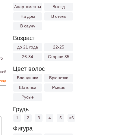
Апартаменты
Выезд
На дом
В отель
В сауну
,
Возраст
до 21 года
22-25
.
26-34
Старше 35
то
Цвет волос
ашей
Блондинки
Брюнетки
зад
Шатенки
Рыжие
Русые
Грудь
1
2
3
4
5
>6
Фигура